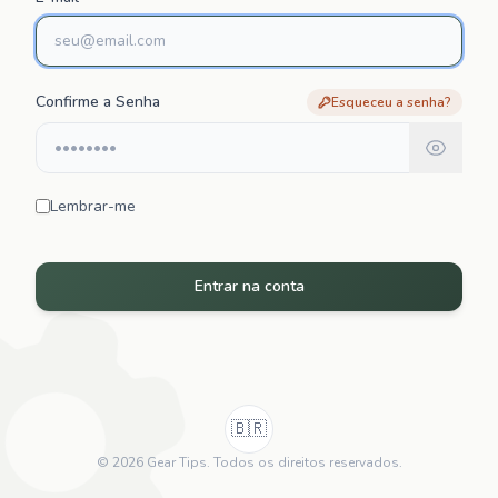
Confirme a Senha
Esqueceu a senha?
Lembrar-me
Entrar na conta
🇧🇷
© 2026 Gear Tips. Todos os direitos reservados.