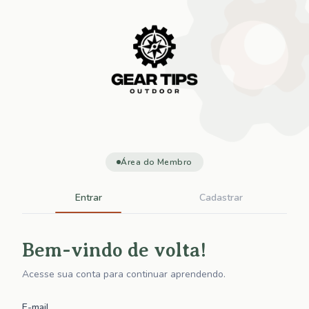
Área do Membro
Entrar
Cadastrar
Bem-vindo de volta!
Acesse sua conta para continuar aprendendo.
E-mail