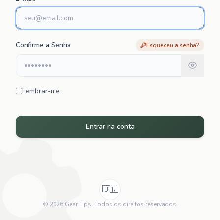
Confirme a Senha
Esqueceu a senha?
Lembrar-me
Entrar na conta
🇧🇷
© 2026 Gear Tips. Todos os direitos reservados.